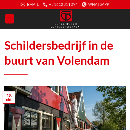
Ga
EMAIL
+31612811094
WHATSAPP
naar
inhoud
Schildersbedrijf in de
buurt van Volendam
18
okt