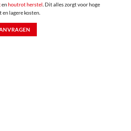
k
en
houtrot herstel
. Dit alles zorgt voor hoge
t en lagere kosten.
 AANVRAGEN