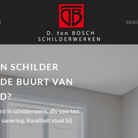
N
HOU
EN SCHILDER
 DE BUURT VAN
D?
erd in schilderwerk, div soorten
sanering. Kwaliteit staat bij