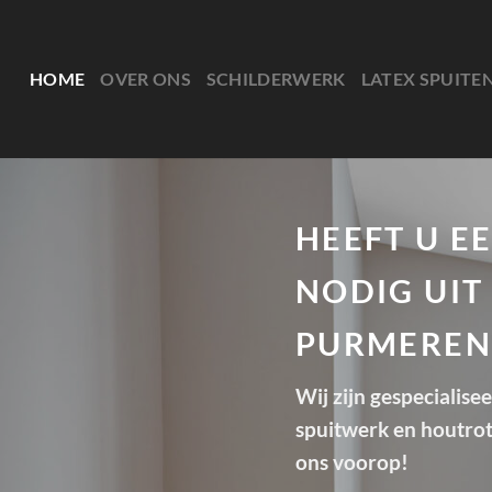
Ga
naar
inhoud
HOME
OVER ONS
SCHILDERWERK
LATEX SPUITE
HEEFT U E
NODIG UIT
PURMEREN
Wij zijn gespecialise
spuitwerk en houtrot 
ons voorop!