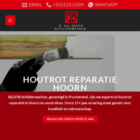
Ga
EMAIL
+31612811094
WHATSAPP
naar
inhoud
HOUTROT REPARATIE
HOORN
Bij DTB Schilderwerken, gevestigd in Purmerend, zijn we experts in houtrot
reparatie in Hoorn en omstreken. Onze 15+ jaar ervaring staat garant voor
kwaliteit en vakmanschap.
VRAAG EEN GRATIS OFFERTE AAN